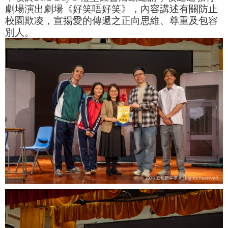
劇場演出劇場《好笑唔好笑》，內容講述有關防止
校園欺凌，宣揚愛的傳遞之正向思維、尊重及包容
別人。