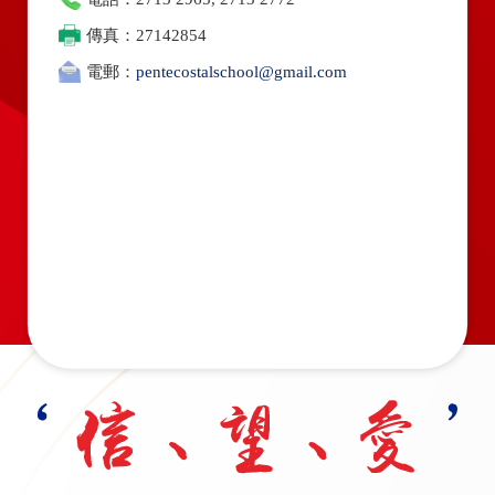
傳真：27142854
電郵：
pentecostalschool@gmail.com