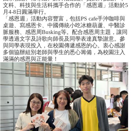
文科、科技與生活科攜手合作的「感恩週」活動於5
月4-8日圓滿舉行。
「感恩週」活動內容豐富，包括PS cafe手沖咖啡與
桌遊、寫感恩卡、中國傳統小吃冰糖葫蘆、中醫診
脈服務、感恩周Busking等。配合感恩周主題，讓同
學透過文字及詩歌向師長及同學表達真摯謝意。參
與同學表現投入，在校園傳遞感恩的心。衷心感謝
多個協辦組別老師與學生的悉心籌備，為校園注入
滿滿的感恩與正能量！