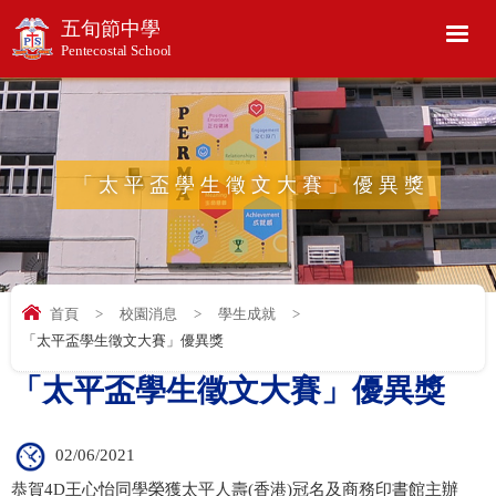
五旬節中學
Pentecostal School
「太平盃學生徵文大賽」優異獎
首頁
>
校園消息
>
學生成就
>
「太平盃學生徵文大賽」優異獎
「太平盃學生徵文大賽」優異獎
02/06/2021
恭賀4D王心怡同學榮獲太平人壽(香港)冠名及商務印書館主辦