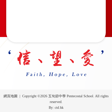
網頁地圖
| Copyright ©
2026 五旬節中學 Pentecostal School. All rights
reserved.
By: ctd.hk