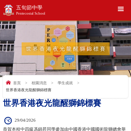
五旬節中學
Pentecostal School
世界香港夜光龍醒獅錦標賽
首頁
>
校園消息
>
學生成就
>
世界香港夜光龍醒獅錦標賽
世界香港夜光龍醒獅錦標賽
29/04/2026
恭賀本校中四級馮錦昇同學參加由中國香港中國國術龍獅總會舉