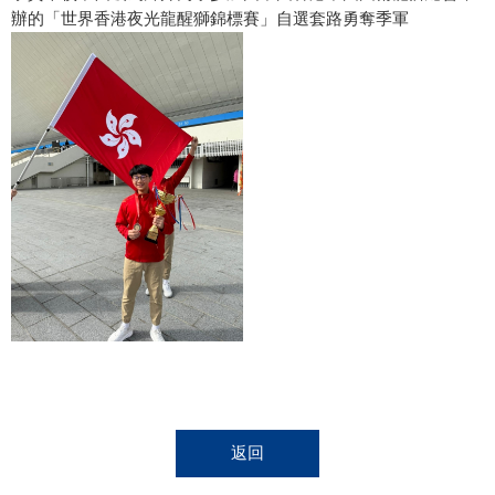
辦的「世界香港夜光龍醒獅錦標賽」自選套路勇奪季軍
返回