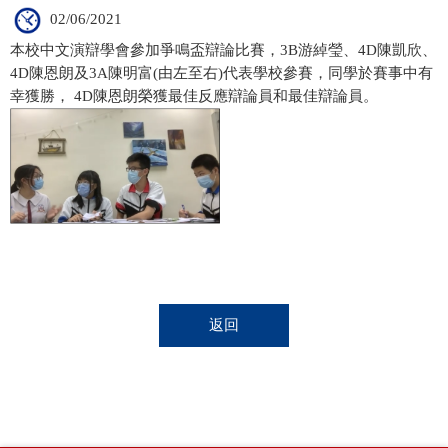
02/06/2021
本校中文演辯學會參加爭鳴盃辯論比賽，3B游綽瑩、4D陳凱欣、
4D陳恩朗及3A陳明富(由左至右)代表學校參賽，同學於賽事中有
幸獲勝， 4D陳恩朗榮獲最佳反應辯論員和最佳辯論員。
返回