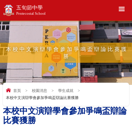
五旬節中學
Pentecostal School
本校中文演辯學會參加爭鳴盃辯論比賽獲
勝
首頁
>
校園消息
>
學生成就
>
本校中文演辯學會參加爭鳴盃辯論比賽獲勝
本校中文演辯學會參加爭鳴盃辯論
比賽獲勝