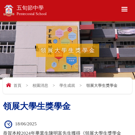
五旬節中學
Pentecostal School
領展大學生獎學金
首頁
>
校園消息
>
學生成就
>
領展大學生獎學金
領展大學生獎學金
18/06/2025
恭賀本校2024年畢業生陳明富先生獲得《領展大學生獎學金