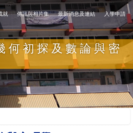
成就
傳訊與相片集
最新消息及連結
入學申請
分幾何初探及數論與密