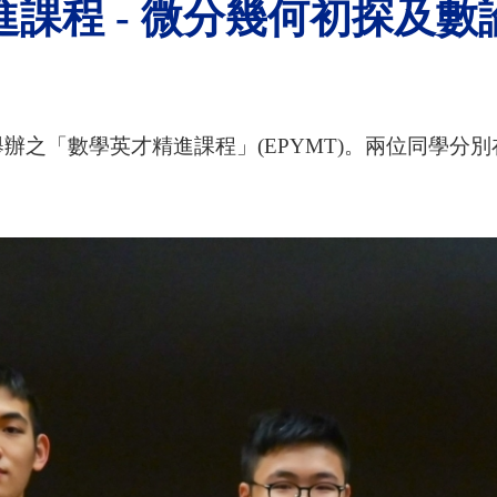
課程 - 微分幾何初探及數
辦之「數學英才精進課程」(EPYMT)。兩位同學分