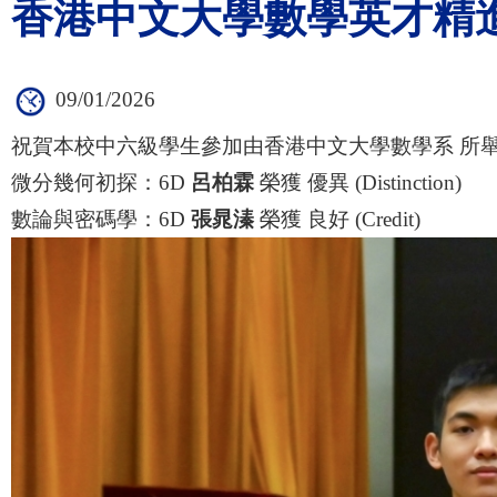
香港中文大學數學英才精進
09/01/2026
祝賀本校中六級學生參加由香港中文大學數學系 所舉
微分幾何初探：6D
呂柏霖
榮獲 優異 (Distinction)
數論與密碼學：6D
張晁溱
榮獲 良好 (Credit)