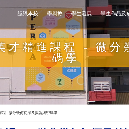
認識本校
學與教
學生發展
學生作品及
英才精進課程 - 微
碼學
程 - 微分幾何初探及數論與密碼學