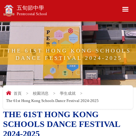
五旬節中學
Pentecostal School
THE 61ST HONG KONG SCHOOLS
DANCE FESTIVAL 2024-2025
首頁
>
校園消息
>
學生成就
>
The 61st Hong Kong Schools Dance Festival 2024-2025
THE 61ST HONG KONG
SCHOOLS DANCE FESTIVAL
2024-2025