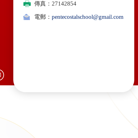
傳真：27142854
電郵：
pentecostalschool@gmail.com