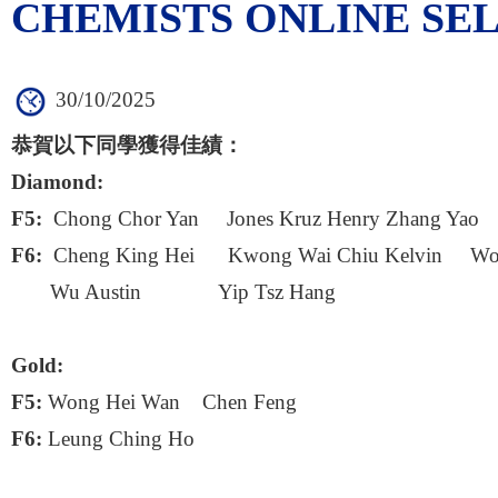
CHEMISTS ONLINE SEL
30/10/2025
恭賀以下同學獲得佳績：
Diamond:
F5:
Chong Chor Yan Jones Kruz Henry Zhang Yao
F6:
Cheng King Hei Kwong Wai Chiu Kelvin Won
Wu Austin Yip Tsz Hang
Gold:
F5:
Wong Hei Wan Chen Feng
F6:
Leung Ching Ho