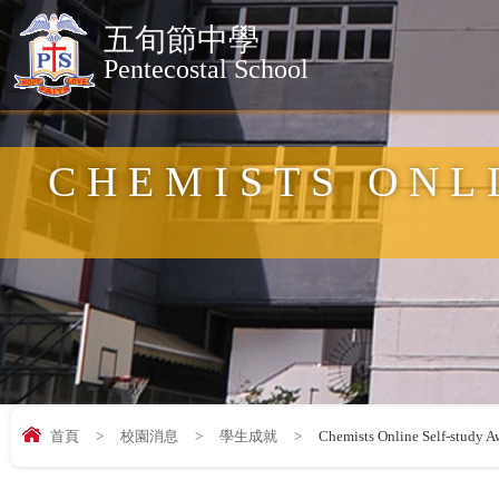
五旬節中學
Pentecostal School
CHEMISTS ONL
首頁
>
校園消息
>
學生成就
>
Chemists Online Self-study 