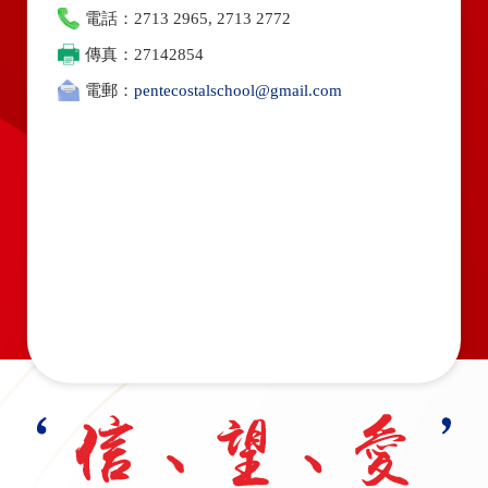
電話：2713 2965, 2713 2772
傳真：27142854
電郵：
pentecostalschool@gmail.com