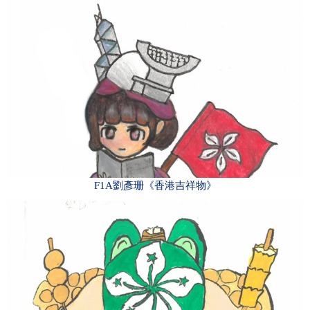
F1A劉彥珊《香港吉祥物》