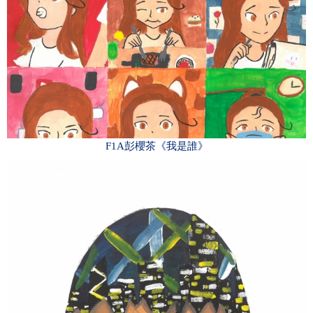
F1A彭櫻茶《我是誰》