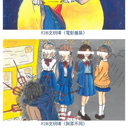
F2B文玥琋《電影服裝》
F2B文玥琋《與眾不同》