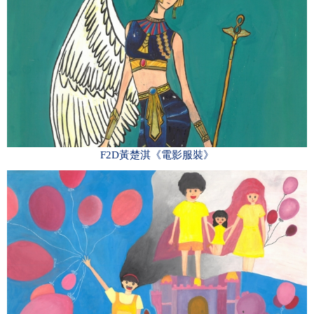
F2D黃楚淇《電影服裝》