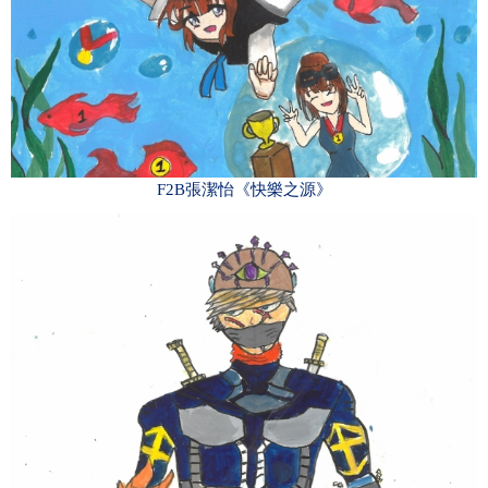
F2B張潔怡《快樂之源》