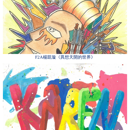
F2A楊凱璇《異想天開的世界》