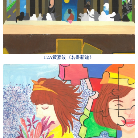
F2A黃嘉浚《名畫新編》