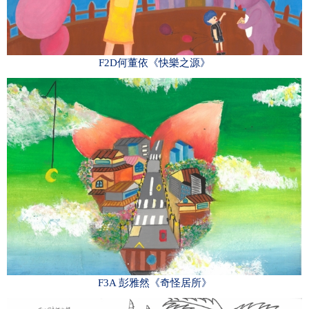
F2D何董依《快樂之源》
F3A 彭雅然《奇怪居所》