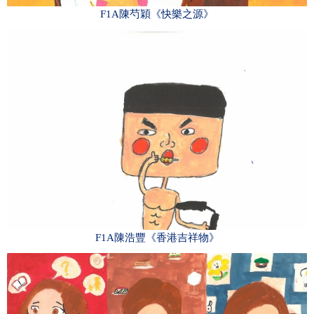
F1A陳芍穎《快樂之源》
F1A陳浩豐《香港吉祥物》