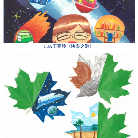
F3A王嘉玲《快樂之源》