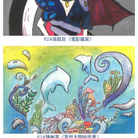
F2A張凱欣《電影服裝》
F2A陳敏英《異想天開的世界》