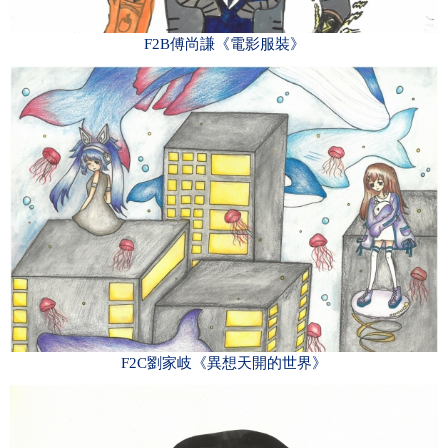
F2B傅尚謙《電影服裝》
F2C劉家岐《異想天開的世界》