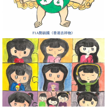
F1A鄭鎮國《香港吉祥物》