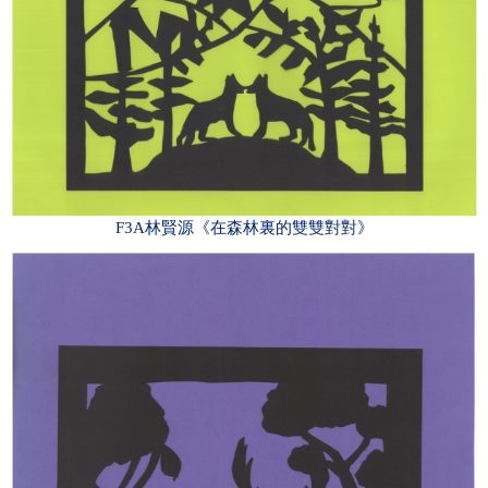
F3A林賢源《在森林裏的雙雙對對》