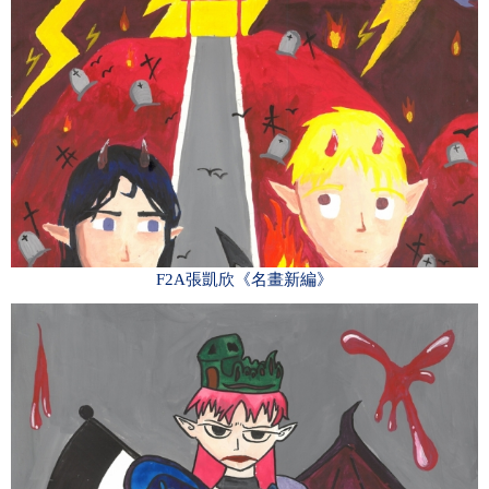
F2A張凱欣《名畫新編》