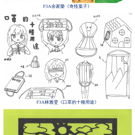
F3A余家樂《奇怪葉子》
F3A林雅雯《口罩的十種用途》