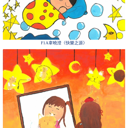
F1A韋曉澄《快樂之源》