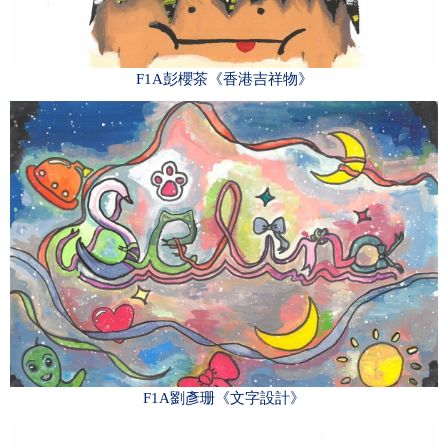
F1A彭櫻茶《香港吉祥物》
F1A劉彥珊《文字設計》