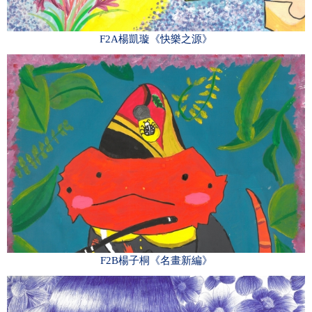
F2A楊凱璇《快樂之源》
F2B楊子桐《名畫新編》