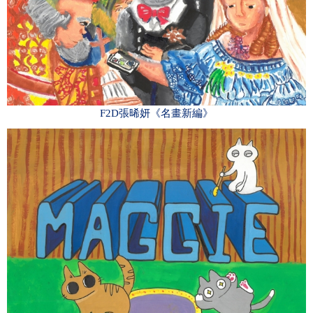
F2D張晞妍《名畫新編》