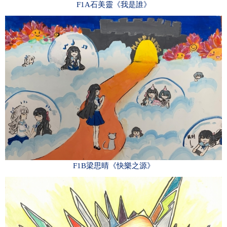
F1A石美靈《我是誰》
F1B梁思晴《快樂之源》