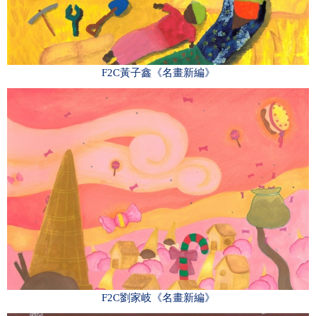
F2C黃子鑫《名畫新編》
F2C劉家岐《名畫新編》