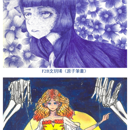
F2B文玥琋《原子筆畫》