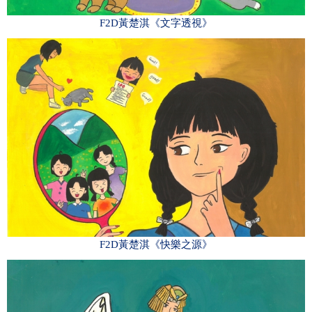
F2D黃楚淇《文字透視》
F2D黃楚淇《快樂之源》