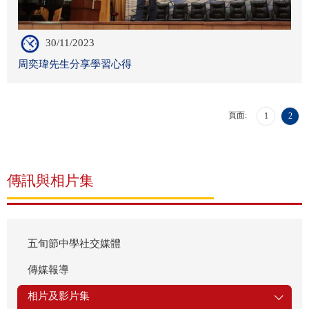
30/11/2023
周奕瑋先生分享學習心得
頁面:
1
2
傳訊與相片集
五旬節中學社交媒體
傳媒報導
相片及影片集