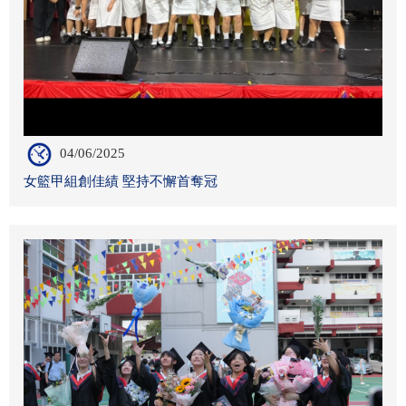
04/06/2025
女籃甲組創佳績 堅持不懈首奪冠