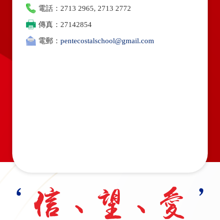
電話：2713 2965, 2713 2772
傳真：27142854
電郵：
pentecostalschool@gmail.com