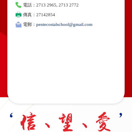
電話：2713 2965, 2713 2772
傳真：27142854
電郵：
pentecostalschool@gmail.com