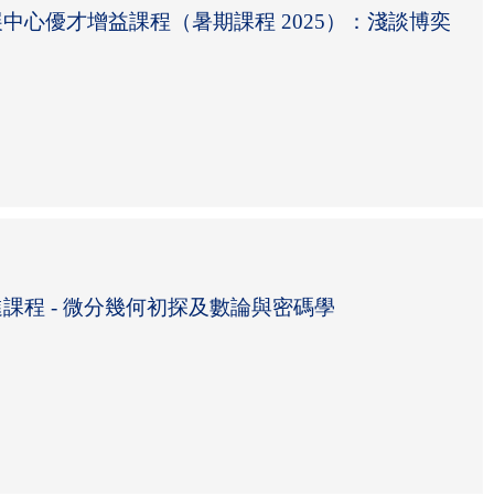
中心優才增益課程（暑期課程 2025）：淺談博奕
課程 - 微分幾何初探及數論與密碼學