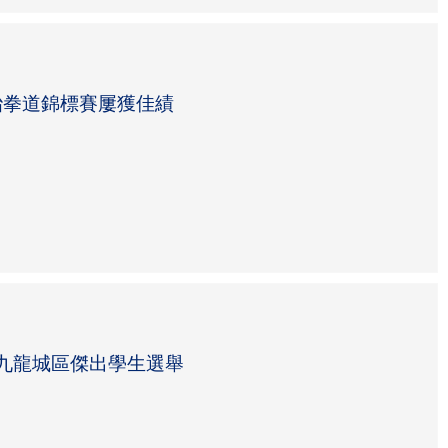
跆拳道錦標賽屢獲佳績
一屆九龍城區傑出學生選舉